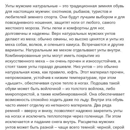
Унты мужские натуральные – это традиционная зимняя обувь
для настоящих мужчин: охотников, рыбаков, туристов и
любителей зимнего спорта. Они будут лучшим выбором и для
повседневного ношения, защитят ноги от любого, самого
жестокого мороза. Унты легки и комфортны для ног,
долговечны и надежны. Верх натуральных мужских унтов
делают из меха: обычно овчины, но высоко ценятся и унты из
меха собак, волков, и оленьего камуса. Встречаются и другие
варианты. Натуральным же мехом отделывают унты внутри.
Комбинированные унты могут иметь покрытие из
искусственного меха – он очень прочен и износоустойчив, а
стоят такие унты гораздо дешевле. Низ унтов – это обычно
натуральная кожа, как правило, юфть. Этот материал прочен,
непромокаем, устойчив к низким температурам, при этом
«дышит», обеспечивая сухое тепло в ногах. Подошва такой
обуви может быть войлочной – из толстого войлока, либо
микропористой, а также комбинированной. Она обеспечивает
возможность спокойно ходить даже по льду. Внутри эта обувь
часто имеет отделку из нетканого материала. Два ряда
ремней – вверху и внизу, позволяют надежно закрепить унты
на ногах и исключить теплопотери через голенище. Пи этом
исключается и падание снега внутрь. Расцветка мужских
унтов может быть разной – чаще всего темной: черной, серой