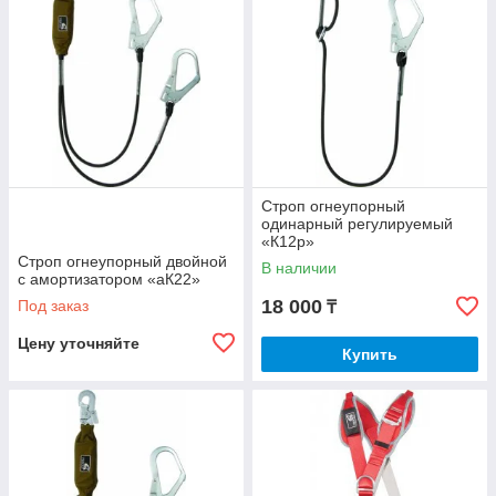
Строп огнеупорный
одинарный регулируемый
«К12p»
Строп огнеупорный двойной
В наличии
с амортизатором «aК22»
18 000
Под заказ
₸
Цену уточняйте
Купить