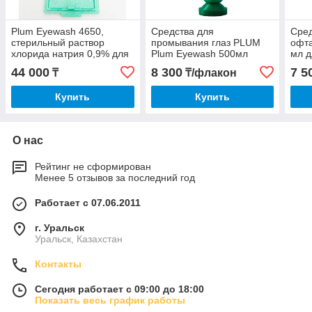
Plum Eyewash 4650,
Средства для
Сре
стерильный раствор
промывания глаз PLUM
офта
хлорида натрия 0,9% для
Plum Eyewash 500мл
мл д
промывания глаз 2шт по
при 
44 000
8 300
7 5
₸
₸/флакон
500мл, настенный бокс
щел
Купить
Купить
О нас
Рейтинг не сформирован
Менее 5 отзывов за последний год
Работает с 07.06.2011
г. Уральск
Уральск, Казахстан
Контакты
Сегодня работает с 09:00 до 18:00
Показать весь график работы