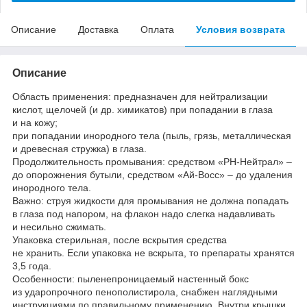
Описание
Доставка
Оплата
Условия возврата
Описание
Область применения: предназначен для нейтрализации
кислот, щелочей (и др. химикатов) при попадании в глаза
и на кожу;
при попадании инородного тела (пыль, грязь, металлическая
и древесная стружка) в глаза.
Продолжительность промывания: средством «PH-Нейтрал» –
до опорожнения бутыли, средством «Ай-Восс» – до удаления
инородного тела.
Важно: струя жидкости для промывания не должна попадать
в глаза под напором, на флакон надо слегка надавливать
и несильно сжимать.
Упаковка стерильная, после вскрытия средства
не хранить. Если упаковка не вскрыта, то препараты хранятся
3,5 года.
Особенности: пыленепроницаемый настенный бокс
из ударопрочного пенополистирола, снабжен наглядными
инструкциями по правильному применению. Внутри крышки