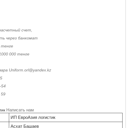
расчетный счет,
ить через банкомат
 тенге
1000 000 тенге
ара Uniform.orl@yandex.kz
15
4
9
Написать нам
тик
ИП ЕвроАзия логистик
Асхат Башаев