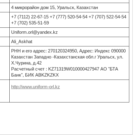
4 микрорайон дом 15, Уральск, Казахстан
+7 (7112) 22-67-15 +7 (777) 520-54-54 +7 (707) 522-54-54
+7 (702) 535-51-59
Uniform.orl@yandex.kz
Ali_Askhat
РНН и его адрес: 270120324950, Адрес: Индекс 090000
Казахстан Западно -Казахстанская обл.г Уральск, ул.
Х.Чурина, д.42
Расчетный счет : KZ71319W010000427947 АО "БТА
Банк", БИК ABKZKZKX
http://www.uniform-orl.kz