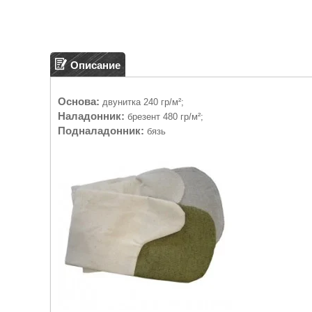
Описание
Основа:
двунитка 240 гр/м²;
Наладонник:
брезент 480 гр/м²;
Подналадонник:
бязь