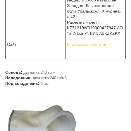
Западно -Казахстанская
обл.г Уральск, ул. Х.Чурина,
д.42
Расчетный счет :
KZ71319W010000427947 АО
"БТА Банк", БИК ABKZKZKX
Сайт:
http://www.uniform-orl.kz
Основа:
двунитка 240 гр/м²;
Наладонник:
двунитка 240 гр/м²;
Подналадонник:
бязь.