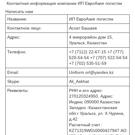
Контактная информация компании ИП ЕвроАзия логистик
Написать нам
Название:
ИП ЕвроАзия логистик
Контактное лицо:
Асхат Башаев
Адрес:
4 микрорайон дом 15,
Уральск, Казахстан
Телефон:
+7 (7112) 22-67-15 +7 (777)
520-54-54 +7 (707) 522-54-54
+7 (702) 535-51-59
Email:
Uniform.orl@yandex.kz
Skype:
Ali_Askhat
Реквизиты:
РНН и его адрес:
270120324950, Адрес:
Индекс 090000 Казахстан
Западно -Казахстанская
обл.г Уральск, ул. Х.Чурина,
д.42
Расчетный счет :
KZ71319W010000427947 АО