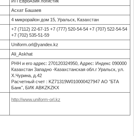
ИП ЕвроАзия логистик
Асхат Башаев
4 микрорайон дом 15, Уральск, Казахстан
+7 (7112) 22-67-15 +7 (777) 520-54-54 +7 (707) 522-54-54
+7 (702) 535-51-59
Uniform.orl@yandex.kz
Ali_Askhat
РНН и его адрес: 270120324950, Адрес: Индекс 090000
Казахстан Западно -Казахстанская обл.г Уральск, ул.
Х.Чурина, д.42
Расчетный счет : KZ71319W010000427947 АО "БТА
Банк", БИК ABKZKZKX
http://www.uniform-orl.kz