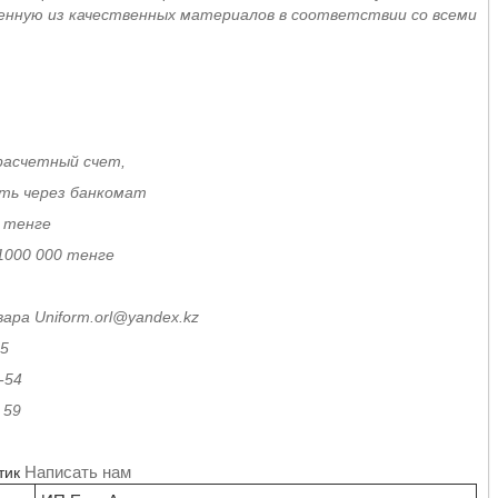
енную из качественных материалов в соответствии со всеми
расчетный счет,
ить через банкомат
 тенге
1000 000 тенге
ара Uniform.orl@yandex.kz
15
4
9
Написать нам
тик