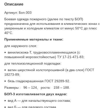
Описание
Артикул:
Боп.003
Боевая одежда пожарного (далее по тексту БОП)
предназначена для использования в климатических зонах с
умеренным и холодным климатом от минус 50°С до плюс
40°С.
Применяемые материалы и ткани:
для наружного слоя:
винилискожа-Т, трудновоспламеняющаяся (с
повышенной морозостойкостью) ТУ 17-21-471-83;
для теплоизоляционной подкладки:
ватин шерстяной холстопрошивной (в два слоя) ГОСТ
18273-89;
бязь гладкокрашенная ГОСТ 29289-92.
Размеры : 96 – 124, роста: 158 – 188.
БОП-3 изготавливается двух видов:
вид А ― для начальствующего состава;
вид Б ― для рядового состава.