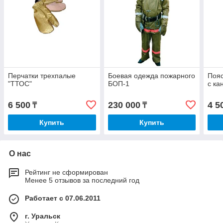
Перчатки трехпалые
Боевая одежда пожарного
Поя
"ТТОС"
БОП-1
с ка
6 500
230 000
4 5
₸
₸
Купить
Купить
О нас
Рейтинг не сформирован
Менее 5 отзывов за последний год
Работает с 07.06.2011
г. Уральск