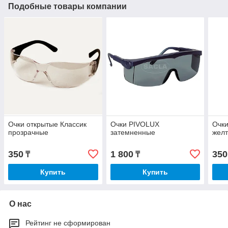
Подобные товары компании
Очки открытые Классик
Очки PIVOLUX
Очки
прозрачные
затемненные
жел
350
1 800
350
₸
₸
Купить
Купить
О нас
Рейтинг не сформирован