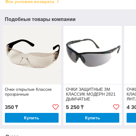
Все условия возврата
Подобные товары компании
Очки открытые Классик
ОЧКИ ЗАЩИТНЫЕ 3М
ОЧК
прозрачные
КЛАССИК МОДЕРН 2821
КЛА
ДЫМЧАТЫЕ
ЯНТ
350
5 250
4 3
₸
₸
Купить
Купить