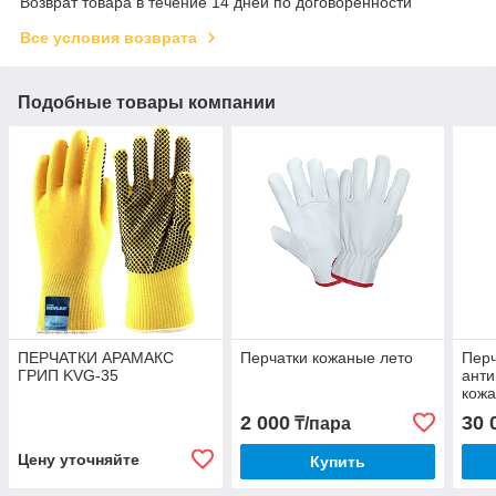
Возврат товара в течение 14 дней по договоренности
Все условия возврата
Подобные товары компании
ПЕРЧАТКИ АРАМАКС
Перчатки кожаные лето
Перч
ГРИП KVG-35
ант
кож
2 000
30 
₸/пара
Цену уточняйте
Купить