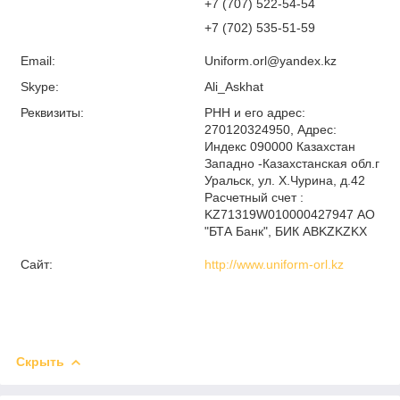
+7 (707) 522-54-54
+7 (702) 535-51-59
Email:
Uniform.orl@yandex.kz
Skype:
Ali_Askhat
Реквизиты:
РНН и его адрес:
270120324950, Адрес:
Индекс 090000 Казахстан
Западно -Казахстанская обл.г
Уральск, ул. Х.Чурина, д.42
Расчетный счет :
KZ71319W010000427947 АО
"БТА Банк", БИК ABKZKZKX
Сайт:
http://www.uniform-orl.kz
Скрыть