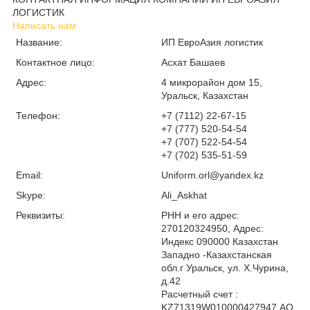
ЛОГИСТИК
Написать нам
Название:
ИП ЕвроАзия логистик
Контактное лицо:
Асхат Башаев
Адрес:
4 микрорайон дом 15,
Уральск, Казахстан
Телефон:
+7 (7112) 22-67-15
+7 (777) 520-54-54
+7 (707) 522-54-54
+7 (702) 535-51-59
Email:
Uniform.orl@yandex.kz
Skype:
Ali_Askhat
Реквизиты:
РНН и его адрес:
270120324950, Адрес:
Индекс 090000 Казахстан
Западно -Казахстанская
обл.г Уральск, ул. Х.Чурина,
д.42
Расчетный счет :
KZ71319W010000427947 АО