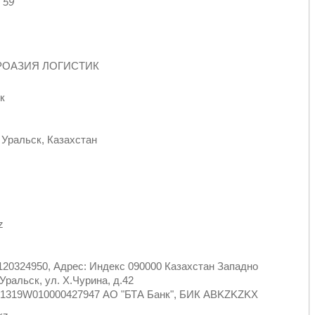
9
РОАЗИЯ ЛОГИСТИК
к
 Уральск, Казахстан
z
120324950, Адрес: Индекс 090000 Казахстан Западно
Уральск, ул. Х.Чурина, д.42
Z71319W010000427947 АО "БТА Банк", БИК ABKZKZKX