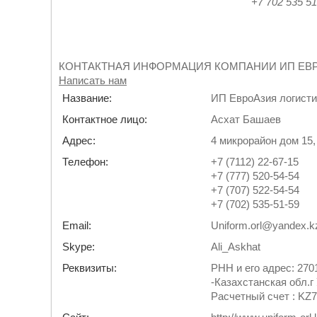
+7 702 535 51 5
КОНТАКТНАЯ ИНФОРМАЦИЯ КОМПАНИИ ИП ЕВ
Написать нам
Название:
ИП ЕвроАзия логисти
Контактное лицо:
Асхат Башаев
Адрес:
4 микрорайон дом 15,
Телефон:
+7 (7112) 22-67-15
+7 (777) 520-54-54
+7 (707) 522-54-54
+7 (702) 535-51-59
Email:
Uniform.orl@yandex.k
Skype:
Ali_Askhat
Реквизиты:
РНН и его адрес: 270
-Казахстанская обл.г 
Расчетный счет : K