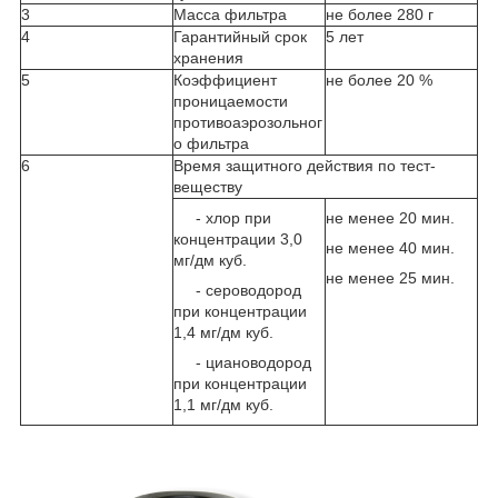
3
Масса фильтра
не более 280 г
4
Гарантийный срок
5 лет
хранения
5
Коэффициент
не более 20 %
проницаемости
противоаэрозольног
о фильтра
6
Время защитного действия по тест-
веществу
- хлор при
не менее 20 мин.
концентрации 3,0
не менее 40 мин.
мг/дм куб.
не менее 25 мин.
- сероводород
при концентрации
1,4 мг/дм куб.
- циановодород
при концентрации
1,1 мг/дм куб.