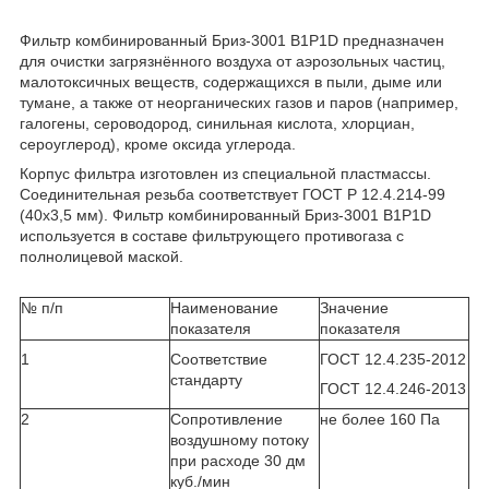
Фильтр комбинированный Бриз-3001 B1Р1D предназначен
для очистки загрязнённого воздуха от аэрозольных частиц,
малотоксичных веществ, содержащихся в пыли, дыме или
тумане, а также от неорганических газов и паров (например,
галогены, сероводород, синильная кислота, хлорциан,
сероуглерод), кроме оксида углерода.
Корпус фильтра изготовлен из специальной пластмассы.
Соединительная резьба соответствует ГОСТ Р 12.4.214-99
(40х3,5 мм). Фильтр комбинированный Бриз-3001 B1P1D
используется в составе фильтрующего противогаза с
полнолицевой маской.
№ п/п
Наименование
Значение
показателя
показателя
1
Соответствие
ГОСТ 12.4.235-2012
стандарту
ГОСТ 12.4.246-2013
2
Сопротивление
не более 160 Па
воздушному потоку
при расходе 30 дм
куб./мин