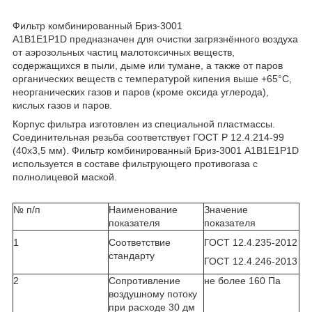
Фильтр комбинированный Бриз-3001
А1В1Е1Р1D предназначен для очистки загрязнённого воздуха
от аэрозольных частиц малотоксичных веществ,
содержащихся в пыли, дыме или тумане, а также от паров
органических веществ с температурой кипения выше +65°С,
неорганических газов и паров (кроме оксида углерода),
кислых газов и паров.
Корпус фильтра изготовлен из специальной пластмассы.
Соединительная резьба соответствует ГОСТ Р 12.4.214-99
(40х3,5 мм). Фильтр комбинированный Бриз-3001 А1В1Е1Р1D
используется в составе фильтрующего противогаза с
полнолицевой маской.
№ п/п
Наименование
Значение
показателя
показателя
1
Соответствие
ГОСТ 12.4.235-2012
стандарту
ГОСТ 12.4.246-2013
2
Сопротивление
не более 160 Па
воздушному потоку
при расходе 30 дм