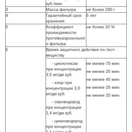
куб./мин
3
Масса фильтра
не более 280 г
4
Гарантийный срок
5 лет
хранения
5
Коэффициент
не более 20 %
проницаемости
противоаэрозольног
о фильтра
6
Время защитного действия по тест-
веществу
- циклогексан
не менее 70 мин.
при концентрации
не менее 20 мин.
3,5 мг/дм куб.
не менее 40 мин.
- хлор при
не менее 25 мин.
концентрации 3,0
мг/дм куб.
не менее 20 мин.
- сероводород
при концентрации
1,4 мг/дм куб.
- циановодород
при концентрации
1,1 мг/дм куб.