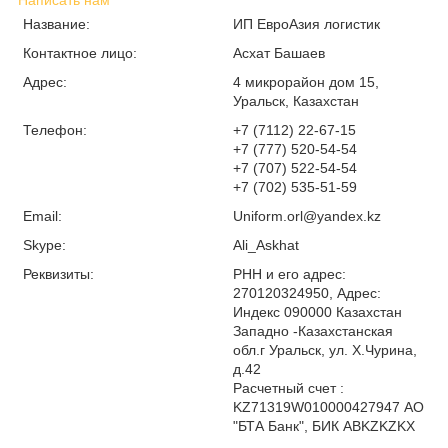
Написать нам
Название:
ИП ЕвроАзия логистик
Контактное лицо:
Асхат Башаев
Адрес:
4 микрорайон дом 15,
Уральск, Казахстан
Телефон:
+7 (7112) 22-67-15
+7 (777) 520-54-54
+7 (707) 522-54-54
+7 (702) 535-51-59
Email:
Uniform.orl@yandex.kz
Skype:
Ali_Askhat
Реквизиты:
РНН и его адрес:
270120324950, Адрес:
Индекс 090000 Казахстан
Западно -Казахстанская
обл.г Уральск, ул. Х.Чурина,
д.42
Расчетный счет :
KZ71319W010000427947 АО
"БТА Банк", БИК ABKZKZKX