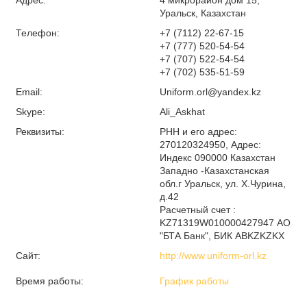
Уральск, Казахстан
Телефон:
+7 (7112) 22-67-15
+7 (777) 520-54-54
+7 (707) 522-54-54
+7 (702) 535-51-59
Email:
Uniform.orl@yandex.kz
Skype:
Ali_Askhat
Реквизиты:
РНН и его адрес:
270120324950, Адрес:
Индекс 090000 Казахстан
Западно -Казахстанская
обл.г Уральск, ул. Х.Чурина,
д.42
Расчетный счет :
KZ71319W010000427947 АО
"БТА Банк", БИК ABKZKZKX
Сайт:
http://www.uniform-orl.kz
Время работы:
График работы