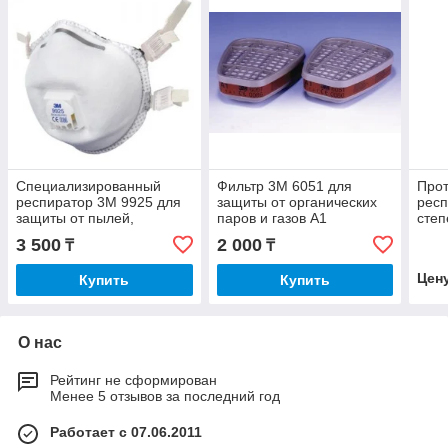
Специализированный
Фильтр 3М 6051 для
Про
респиратор 3М 9925 для
защиты от органических
респ
защиты от пылей,
паров и газов A1
степ
сварочных дымов, озона,
допо
3 500
2 000
₸
₸
органических паров 2-й
от о
степ
кл
Цен
Купить
Купить
О нас
Рейтинг не сформирован
Менее 5 отзывов за последний год
Работает с 07.06.2011