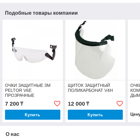
Подобные товары компании
ОЧКИ ЗАЩИТНЫЕ 3М
ЩИТОК ЗАЩИТНЫЙ
ОЧК
PELTOR V6E
ПОЛИКАРБОНАТ V4H
КОМ
ПРОЗРАЧНЫЕ
ДЫМ
7 200
12 000
₸
₸
Цен
Купить
Купить
О нас