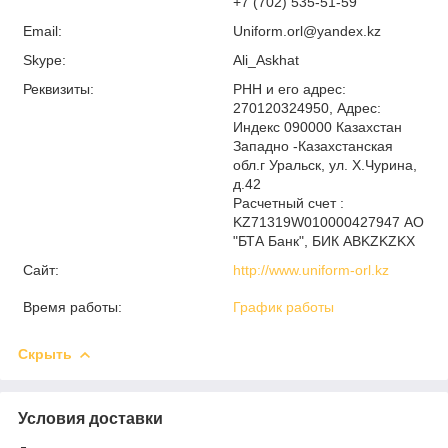
+7 (702) 535-51-59
Email:
Uniform.orl@yandex.kz
Skype:
Ali_Askhat
Реквизиты:
РНН и его адрес:
270120324950, Адрес:
Индекс 090000 Казахстан
Западно -Казахстанская
обл.г Уральск, ул. Х.Чурина,
д.42
Расчетный счет :
KZ71319W010000427947 АО
"БТА Банк", БИК ABKZKZKX
Сайт:
http://www.uniform-orl.kz
Время работы:
График работы
Скрыть
Условия доставки