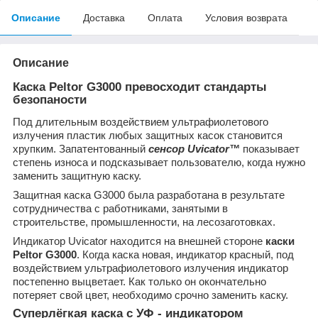
Описание
Доставка
Оплата
Условия возврата
Описание
Каска Peltor G3000 превосходит стандарты
безопаности
Под длительным воздействием ультрафиолетового
излучения пластик любых защитных касок становится
хрупким. Запатентованный
сенсор Uvicator™
показывает
степень износа и подсказывает пользователю, когда нужно
заменить защитную каску.
Защитная каска G3000 была разработана в результате
сотрудничества с работниками, занятыми в
строительстве, промышленности, на лесозаготовках.
Индикатор Uvicator находится на внешней стороне
каски
Peltor G3000
. Когда каска новая, индикатор красный, под
воздействием ультрафиолетового излучения индикатор
постепенно выцветает. Как только он окончательно
потеряет свой цвет, необходимо срочно заменить каску.
Суперлёгкая каска с УФ - индикатором