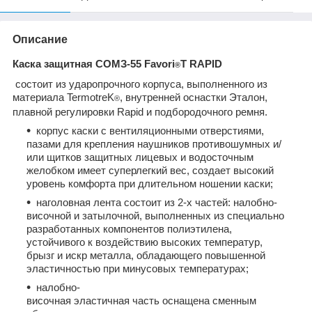
Описание
Каска защитная СОМЗ-55 Favori
T RAPID
®
состоит из ударопрочного корпуса, выполненного из
материала TermotreK
, внутренней оснастки Эталон,
®
плавной регулировки Rapid и подбородочного ремня.
корпус каски с вентиляционными отверстиями,
пазами для крепления наушников противошумных и/
или щитков защитных лицевых и водосточным
желобком имеет суперлегкий вес, создает высокий
уровень комфорта при длительном ношении каски;
наголовная лента состоит из 2-х частей: налобно-
височной и затылочной, выполненных из специально
разработанных компонентов полиэтилена,
устойчивого к воздействию высоких температур,
брызг и искр металла, обладающего повышенной
эластичностью при минусовых температурах;
налобно-
височная эластичная часть оснащена сменным