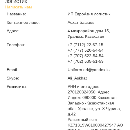
ЛОГИСТИК
Написать нам
Название:
ИП ЕвроАзия логистик
Контактное лицо:
Асхат Башаев
Адрес:
4 микрорайон дом 15,
Уральск, Казахстан
Телефон:
+7 (7112) 22-67-15
+7 (777) 520-54-54
+7 (707) 522-54-54
+7 (702) 535-51-59
Email:
Uniform.orl@yandex.kz
Skype:
Ali_Askhat
Реквизиты:
РНН и его адрес:
270120324950, Адрес:
Индекс 090000 Казахстан
Западно -Казахстанская
обл.г Уральск, ул. Х.Чурина,
д.42
Расчетный счет :
KZ71319W010000427947 АО