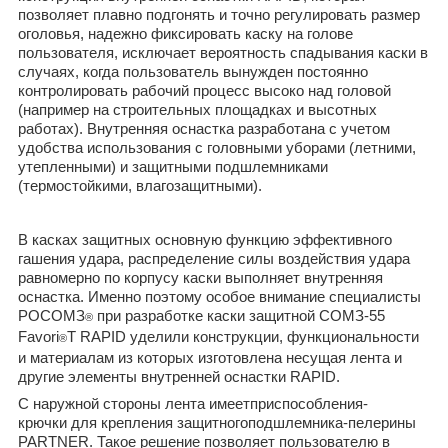
позволяет плавно подгонять и точно регулировать размер
оголовья, надежно фиксировать каску на голове
пользователя, исключает вероятность спадывания каски в
случаях, когда пользователь вынужден постоянно
контролировать рабочий процесс высоко над головой
(например на строительных площадках и высотных
работах). Внутренняя оснастка разработана с учетом
удобства использования с головными уборами (летними,
утепленными) и защитными подшлемниками
(термостойкими, влагозащитными).
В касках защитных основную функцию эффективного
гашения удара, распределение силы воздействия удара
равномерно по корпусу каски выполняет внутренняя
оснастка. Именно поэтому особое внимание специалисты
РОСОМЗ
при разработке каски защитной СОМЗ-55
®
Favori
T RAPID уделили конструкции, функциональности
®
и материалам из которых изготовлена несущая лента и
другие элементы внутренней оснастки RAPID.
С наружной стороны лента имеетприспособления-
крючки для крепления защитногоподшлемника-пелерины
PARTNER. Такое решение позволяет пользователю в