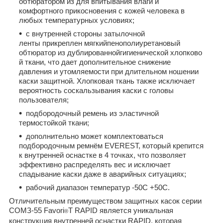
обтюратором из для впитывания влаги и
комфортного прикосновения с кожей человека в
любых температурных условиях;
с внутренней стороны затылочной
ленты прикреплен мягкийпенополиуретановый
обтюратор из дублированнойгигиенической хлопково
й ткани, что дает дополнительное снижение
давления и утомляемости при длительном ношении
каски защитной. Хлопковая ткань также исключает
вероятность соскальзывания каски с головы
пользователя;
подбородочный ремень из эластичной
термостойкой ткани;
дополнительно может комплектоваться
подбородочным ремнём EVEREST, который крепится
к внутренней оснастке в 4 точках, что позволяет
эффективно распределять вес и исключает
спадывание каски даже в аварийных ситуациях;
рабочий диапазон температур -50С +50С.
Отличительным преимуществом защитных касок серии
СОМЗ-55 Favori
T RAPID является уникальная
®
конструкция внутренней оснастки RAPID, которая