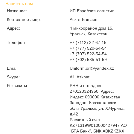
Написать нам
Название:
ИП ЕвроАзия логистик
Контактное лицо:
Асхат Башаев
Адрес:
4 микрорайон дом 15,
Уральск, Казахстан
Телефон:
+7 (7112) 22-67-15
+7 (777) 520-54-54
+7 (707) 522-54-54
+7 (702) 535-51-59
Email:
Uniform.orl@yandex.kz
Skype:
Ali_Askhat
Реквизиты:
РНН и его адрес:
270120324950, Адрес:
Индекс 090000 Казахстан
Западно -Казахстанская
обл.г Уральск, ул. Х.Чурина,
д.42
Расчетный счет :
KZ71319W010000427947 АО
"БТА Банк", БИК ABKZKZKX