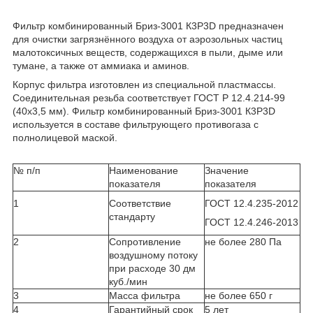
Фильтр комбинированный Бриз-3001 К3Р3D предназначен
для очистки загрязнённого воздуха от аэрозольных частиц
малотоксичных веществ, содержащихся в пыли, дыме или
тумане, а также от аммиака и аминов.
Корпус фильтра изготовлен из специальной пластмассы.
Соединительная резьба соответствует ГОСТ Р 12.4.214-99
(40х3,5 мм). Фильтр комбинированный Бриз-3001 К3P3D
используется в составе фильтрующего противогаза с
полнолицевой маской.
№ п/п
Наименование
Значение
показателя
показателя
1
Соответствие
ГОСТ 12.4.235-2012
стандарту
ГОСТ 12.4.246-2013
2
Сопротивление
не более 280 Па
воздушному потоку
при расходе 30 дм
куб./мин
3
Масса фильтра
не более 650 г
4
Гарантийный срок
5 лет