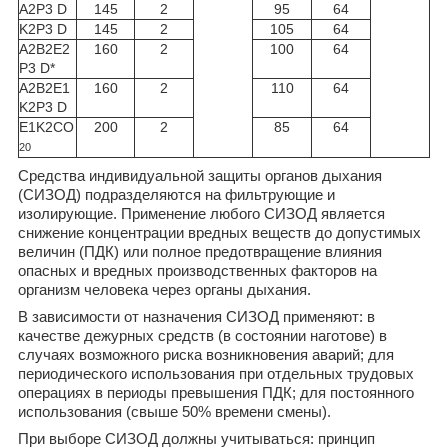
A2P3 D
145
2
95
64
K2P3 D
145
2
105
64
A2B2E2
160
2
100
64
P3 D*
A2B2E1
160
2
110
64
K2P3 D
E1K2CO
200
2
85
64
20
Средства индивидуальной защиты органов дыхания
(СИЗОД) подразделяются на фильтрующие и
изолирующие. Применение любого СИЗОД является
снижение концентрации вредных веществ до допустимых
величин (ПДК) или полное предотвращение влияния
опасных и вредных производственных факторов на
организм человека через органы дыхания.
В зависимости от назначения СИЗОД применяют: в
качестве дежурных средств (в состоянии наготове) в
случаях возможного риска возникновения аварий; для
периодического использования при отдельных трудовых
операциях в периоды превышения ПДК; для постоянного
использования (свыше 50% времени смены).
При выборе СИЗОД должны учитываться: принцип