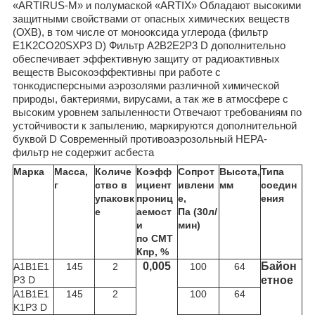
«ARTIRUS-M» и полумаской «ARTIX» Обладают высокими
защитными свойствами от опасных химических веществ
(ОХВ), в том числе от монооксида углерода (фильтр
E1K2CO20SXP3 D) Фильтр A2B2E2P3 D дополнительно
обеспечивает эффективную защиту от радиоактивных
веществ Высокоэффективны при работе с
тонкодисперсными аэрозолями различной химической
природы, бактериями, вирусами, а так же в атмосфере с
высоким уровнем запыленности Отвечают требованиям по
устойчивости к запылению, маркируются дополнительной
буквой D Современный противоаэрозольный HEPA-
фильтр не содержит асбеста
Марка
Масса,
Количе
Коэфф
Сопрот
Высота,
Типа
г
ство в
ициент
ивлени
мм
соедин
упаковк
прониц
е,
ения
е
аемост
Па (30л/
и
мин)
по СМТ
Кпр, %
0,005
Байон
A1B1E1
145
2
100
64
P3 D
етное
A1B1E1
145
2
100
64
K1P3 D