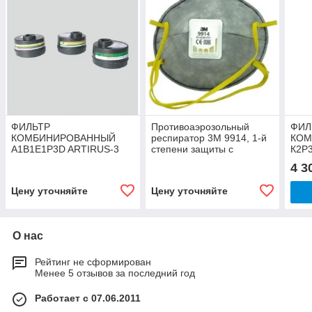
ФИЛЬТР
Противоаэрозольный
ФИЛ
КОМБИНИРОВАННЫЙ
респиратор 3М 9914, 1-й
КОМ
А1В1Е1Р3D ARTIRUS-3
степени защиты с
К2Р
дополнительной защитой
4 3
от органических паров (с
кл
Цену уточняйте
Цену уточняйте
О нас
Рейтинг не сформирован
Менее 5 отзывов за последний год
Работает с 07.06.2011