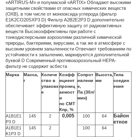
«ARTIRUS-M» и полумаской «ARTIX» Обладают высокими
защитными свойствами от опасных химических веществ
(ОХВ), в том числе от монооксида углерода (фильтр
E1K2CO20SXP3 D) Фильтр A2B2E2P3 D дополнительно
обеспечивает эффективную защиту от радиоактивных
веществ Высокоэффективны при работе с
тонкодисперсными аэрозолями различной химической
природы, бактериями, вирусами, а так же в атмосфере с
высоким уровнем запыленности Отвечают требованиям по
устойчивости к запылению, маркируются дополнительной
буквой D Современный противоаэрозольный HEPA-
фильтр не содержит асбеста
Марка
Масса,
Количе
Коэфф
Сопрот
Высота,
Типа
г
ство в
ициент
ивлени
мм
соедин
упаковк
прониц
е,
ения
е
аемост
Па (30л/
и
мин)
по СМТ
Кпр, %
0,005
Байон
A1B1E1
145
2
100
64
P3 D
етное
A1B1E1
145
2
100
64
K1P3 D