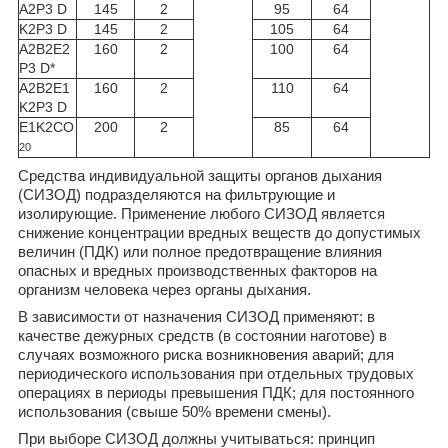
A2P3 D
145
2
95
64
K2P3 D
145
2
105
64
A2B2E2
160
2
100
64
P3 D*
A2B2E1
160
2
110
64
K2P3 D
E1K2CO
200
2
85
64
20
Средства индивидуальной защиты органов дыхания
(СИЗОД) подразделяются на фильтрующие и
изолирующие. Применение любого СИЗОД является
снижение концентрации вредных веществ до допустимых
величин (ПДК) или полное предотвращение влияния
опасных и вредных производственных факторов на
организм человека через органы дыхания.
В зависимости от назначения СИЗОД применяют: в
качестве дежурных средств (в состоянии наготове) в
случаях возможного риска возникновения аварий; для
периодического использования при отдельных трудовых
операциях в периоды превышения ПДК; для постоянного
использования (свыше 50% времени смены).
При выборе СИЗОД должны учитываться: принцип