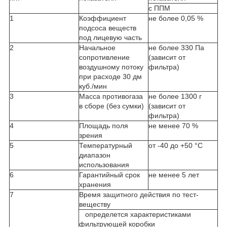
с ППМ
1
Коэффициент
не более 0,05 %
подсоса веществ
под лицевую часть
2
Начальное
не более 330 Па
сопротивление
(зависит от
воздушному потоку
фильтра)
при расходе 30 дм
куб./мин
3
Масса противогаза
не более 1300 г
в сборе (без сумки)
(зависит от
фильтра)
4
Площадь поля
не менее 70 %
зрения
5
Температурный
от -40 до +50 °С
диапазон
использования
6
Гарантийный срок
не менее 5 лет
хранения
7
Время защитного действия по тест-
веществу
определется характеристиками
фильтрующей коробки