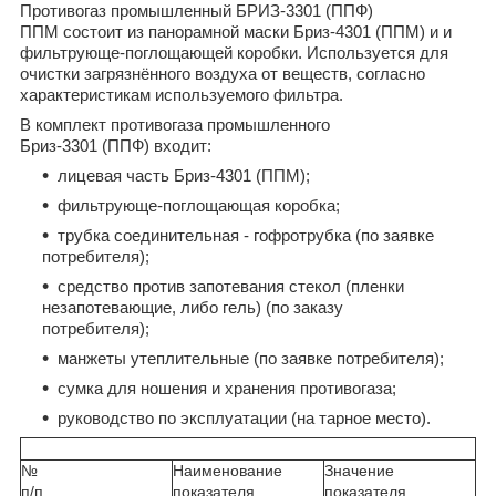
Противогаз промышленный БРИЗ-3301 (ППФ)
ППМ состоит из панорамной маски Бриз-4301 (ППМ) и и
фильтрующе-поглощающей коробки. Используется для
очистки загрязнённого воздуха от веществ, согласно
характеристикам используемого фильтра.
В комплект противогаза промышленного
Бриз-3301 (ППФ) входит:
лицевая часть Бриз-4301 (ППМ);
фильтрующе-поглощающая коробка;
трубка соединительная - гофротрубка (по заявке
потребителя);
средство против запотевания стекол (пленки
незапотевающие, либо гель) (по заказу
потребителя);
манжеты утеплительные (по заявке потребителя);
сумка для ношения и хранения противогаза;
руководство по эксплуатации (на тарное место).
№
Наименование
Значение
п/п
показателя
показателя