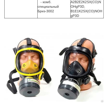
- комб.
А2В2Е2К2SX(CO)N
специальный
OHgP3D,
Бриз-3002
B1E1K2SX(CO)NOH
gP3D