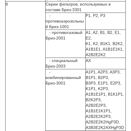
8
Серии фильтров, используемых в
составе Бриз-3301
-
P1, P2, P3
противоаэрозольны
й Бриз-1001
- противогазовый
A1, A2, B1, B2, E1,
Бриз-2001
E2,
K1, K2, B1K1, B2K2,
A1B1E1, A1B1E1K1,
A2B2E2K2
- специальный
AX
Бриз-2003
-
A1P1, A2P3, A3P3,
комбинированный
B1P1, B2P3,
Бриз-3001
B3P3, E1P1, E2P3,
K1P1, K2P3,
A1B1E1P1, B1K1P1,
B2K2P3,
A2B2E2P3,
A1B1E1K1P1,
A2B2E2K2P3,
A2B2E2K2HgP3D,
A3B3E2K2AXHgP3D