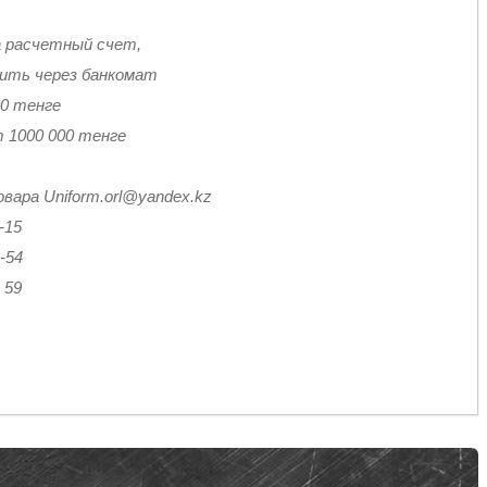
а расчетный счет,
тить через банкомат
00 тенге
 1000 000 тенге
вара Uniform.orl@yandex.kz
-15
4
9