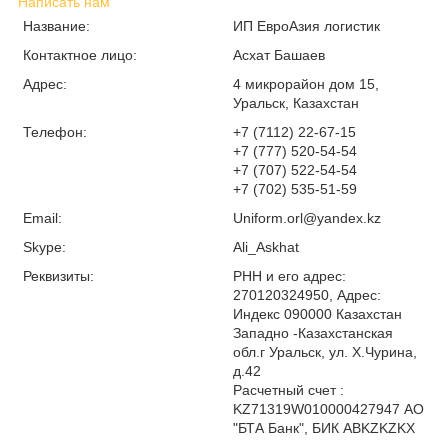
Написать нам
Название:
ИП ЕвроАзия логистик
Контактное лицо:
Асхат Башаев
Адрес:
4 микрорайон дом 15,
Уральск, Казахстан
Телефон:
+7 (7112) 22-67-15
+7 (777) 520-54-54
+7 (707) 522-54-54
+7 (702) 535-51-59
Email:
Uniform.orl@yandex.kz
Skype:
Ali_Askhat
Реквизиты:
РНН и его адрес:
270120324950, Адрес:
Индекс 090000 Казахстан
Западно -Казахстанская
обл.г Уральск, ул. Х.Чурина,
д.42
Расчетный счет :
KZ71319W010000427947 АО
"БТА Банк", БИК ABKZKZKX