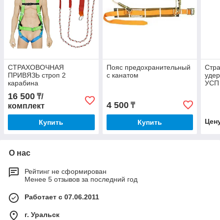
СТРАХОВОЧНАЯ
Пояс предохранительный
Стра
ПРИВЯЗЬ строп 2
с канатом
уде
карабина
УСП 
16 500
₸/
4 500
₸
комплект
Цен
Купить
Купить
О нас
Рейтинг не сформирован
Менее 5 отзывов за последний год
Работает с 07.06.2011
г. Уральск