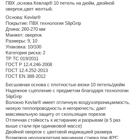
ПВХ ,основа Кевлар® 10 петель на дюйм, двойной
оверлок,цвет желтый.
Основа: Kevlar®
Покрытие: ПВХ технология SlipGrip
Длина: 260-270 мм
Манжет: оверлок
Размеры: 9, 10
Упаковка: 10/100
Категория риска: 2
ТР ТС 019/2011
ГОСТ Р 12.4.246-2008
ГОСТ 12.4.252-2013
ГОСТ ЕN 388-2012
Бесшовная основа с плотностью вязки 10 петель/дюйм
Надежное сцепление с предметом благодаря технологии
SlipGrip
Волокно Kevlar® имеет отличную воздухопроницаемость,
низкую теплопроводность и негорючесть; дает
максимальную защиту от скользящих порезов
Отличная стойкость к истиранию и разрывам (в 5 раз
выше стали при одинаковой массе)
Двойной оверлок с цветовой индикацией размера
Возможна неоднократная машинная стирка при 40ºС