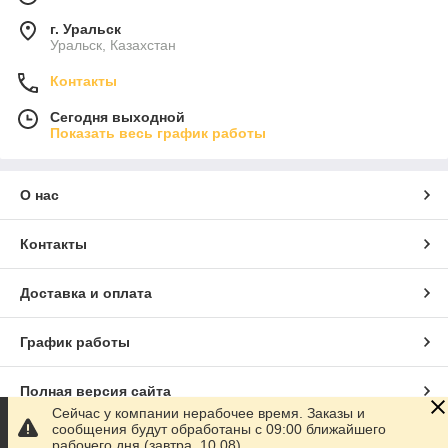
г. Уральск
Уральск, Казахстан
Контакты
Сегодня выходной
Показать весь график работы
О нас
Контакты
Доставка и оплата
График работы
Полная версия сайта
Сейчас у компании нерабочее время. Заказы и
сообщения будут обработаны с 09:00 ближайшего
Сайт создан на маркетплейсе
Satu.kz
рабочего дня (завтра, 10.08)