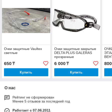
Очки защитные Vaultex
Очки защитные закрытые
ОЧК
светлые
DELTA PLUS GALERAS
ЭТА
прозрачные
ВЕН
650
6 000
800
₸
₸
Купить
Купить
О нас
Рейтинг не сформирован
Менее 5 отзывов за последний год
Работает с 07.06.2011