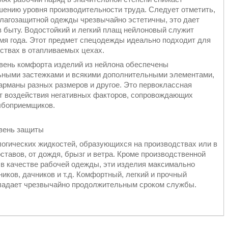
шению уровня производительности труда. Следует отметить,
влагозащитной одежды чрезвычайно эстетичны, это дает
 быту. Водостойкий и легкий плащ нейлоновый служит
мя года. Этот предмет спецодежды идеально подходит для
ствах в отапливаемых цехах.
вень комфорта изделий из нейлона обеспечены
ьными застежками и всякими дополнительными элементами,
арманы разных размеров и другое. Это первоклассная
от воздействия негативных факторов, сопровождающих
рыбоприемщиков.
вень защиты
логических жидкостей, образующихся на производствах или в
тавов, от дождя, брызг и ветра. Кроме производственной
 в качестве рабочей одежды, эти изделия максимально
ков, дачников и т.д. Комфортный, легкий и прочный
ладает чрезвычайно продолжительным сроком службы.