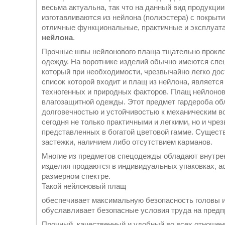
весьма актуальна, так что на данный вид продукци
изготавливаются из нейлона (полиэстера) с покры
отличные функциональные, практичные и эксплуат
нейлона
.
Прочные швы нейлонового плаща тщательно проклеен
одежду. На воротнике изделий обычно имеются спе
который при необходимости, чрезвычайно легко до
список которой входит и плащ из нейлона, являетс
техногенных и природных факторов. Плащ нейлоно
влагозащитной одежды. Этот предмет гардероба об
долговечностью и устойчивостью к механическим в
сегодня не только практичными и легкими, но и ч
представленных в богатой цветовой гамме. Сущес
застежки, наличием либо отсутствием карманов.
Многие из предметов спецодежды обладают внутре
изделия продаются в индивидуальных упаковках, а
размерном спектре.
Такой нейлоновый плащ
обеспечивает максимальную безопасность головы и 
обуславливает безопасные условия труда на предп
Прочный, качественный и удобный во всех отношен