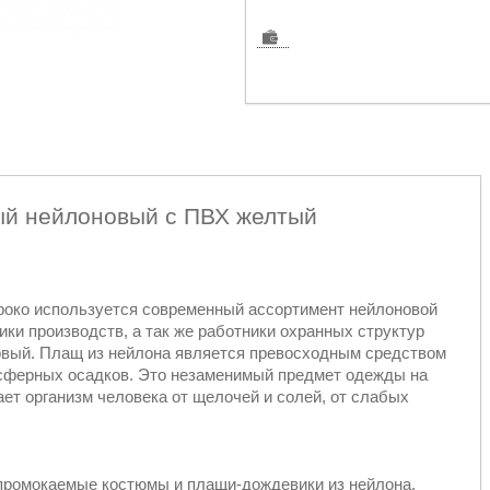
ый нейлоновый с ПВХ желтый
роко используется современный ассортимент нейлоновой
ки производств, а так же работники охранных структур
вый. Плащ из нейлона является превосходным средством
осферных осадков. Это незаменимый предмет одежды на
ет организм человека от щелочей и солей, от слабых
промокаемые костюмы и плащи-дождевики из нейлона,