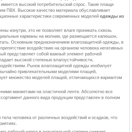
и имеется высокий потребительский спрос. Такие плащи
тием ПВХ. Высокое качество материала обуславливает
ационные характеристики современных моделей
одежды из
ы изнутри, это не позволяет влаге проникать сквозь
циальные карманы на молнии, где размещается капюшон,
стать. Основным предназначением влагозащитной одежды, в
я препятствие воздействию на организм человека негативных
вый представляет собой важный элемент рабочей
ладает высокой степенью влагоустойчивости,
оздействиям. Рынок влагозащитной одежды изобилует
резвычайно привлекательными моделями плащей,
твует множество моделей плащей, отличающихся вариантом
нними манжетами на эластичной ленте. Абсолютно все
ссортимент данного вида продукции представлен в полном
тела человека от различных воздействий и осадков, что
риятиях.
иях рабочий наряд в значительной степени снижает