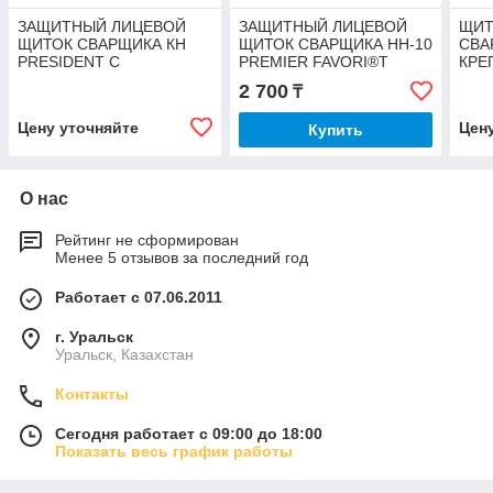
ЗАЩИТНЫЙ ЛИЦЕВОЙ
ЗАЩИТНЫЙ ЛИЦЕВОЙ
ЩИТ
ЩИТОК СВАРЩИКА КН
ЩИТОК СВАРЩИКА НН-10
СВА
PRESIDENT С
PREMIER FAVORI®T
КРЕ
КРЕПЛЕНИЕМ НА КАСКЕ
КН 
2 700
₸
Цену уточняйте
Цен
Купить
О нас
Рейтинг не сформирован
Менее 5 отзывов за последний год
Работает с 07.06.2011
г. Уральск
Уральск, Казахстан
Контакты
Сегодня работает с 09:00 до 18:00
Показать весь график работы