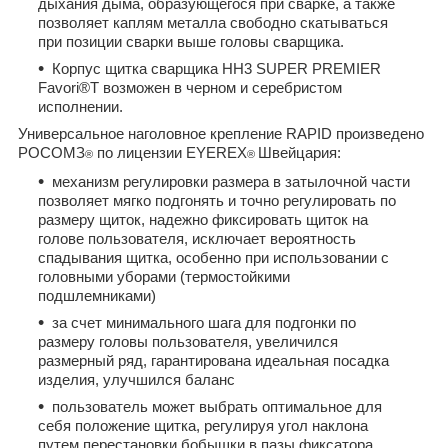
дыхания дыма, образующегося при сварке, а также
позволяет каплям металла свободно скатываться
при позиции сварки выше головы сварщика.
Корпус щитка сварщика НН3 SUPER PREMIER
Favori®T возможен в черном и серебристом
исполнении.
Универсальное наголовное крепление RAPID произведено
РОСОМЗ
по лицензии EYEREX
Швейцария:
®
®
механизм регулировки размера в затылочной части
позволяет мягко подгонять и точно регулировать по
размеру щиток, надежно фиксировать щиток на
голове пользователя, исключает вероятность
спадывания щитка, особенно при использовании с
головными уборами (термостойкими
подшлемниками)
за счет минимального шага для подгонки по
размеру головы пользователя, увеличился
размерный ряд, гарантирована идеальная посадка
изделия, улучшился баланс
пользователь может выбрать оптимальное для
себя положение щитка, регулируя угол наклона
путем перестановки бобышки в пазы фиксатора