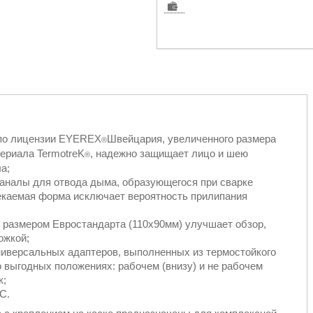
о лицензии EYEREX
Швейцария, увеличенного размера
®
териала TermotreK
, надежно защищает лицо и шею
®
а;
каналы для отвода дыма, образующегося при сварке
екаемая форма исключает вероятность прилипания
8) размером Евростандарта (110х90мм) улучшает обзор,
ожкой;
ниверсальных адаптеров, выполненных из термостойкого
 выгодных положениях: рабочем (внизу) и не рабочем
к;
С.