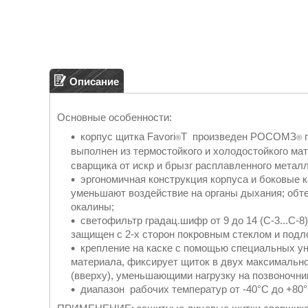
Описание
Основные особенности:
корпус щитка Favori
T произведен РОСОМЗ
п
®
®
выполнен из термостойкого и холодостойкого ма
сварщика от искр и брызг расплавленного металл
эргономичная конструкция корпуса и боковые 
уменьшают воздействие на органы дыхания; обт
окалины;
светофильтр градац.шифр от 9 до 14 (С-3...С-
защищен с 2-х сторон покровным стеклом и подл
крепление на каске с помощью специальных у
материала, фиксирует щиток в двух максимально
(вверху), уменьшающими нагрузку на позвоночни
диапазон рабочих температур от -40°С до +80°