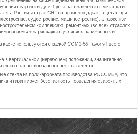
 креплением на каске предназначены для комплексной
лучений сварочной дуги, брызг расплавленного металла и
плекса России и стран СНГ на промплощадках, в цехах при
илестроение, судостроение, машиностроение), а также при
остроительном комплексах), ремонтных (во всех отраслях
применением электросварки в условиях пониженных и
 каске используются с каской СОМЗ-55 Favori
T всего
®
а в вертикальном (нерабочем) положении, значительно
имально сбалансированного центра тяжести.
е стекла из поликарбоната производства РОСОМЗ
, что
®
ика и гарантирует безопасность проведения сварочных