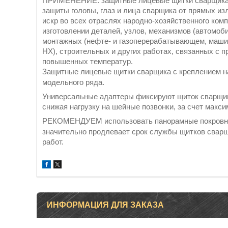
ПРИМЕНЕНИЕ: защитные лицевые щитки сварщика с
защиты головы, глаз и лица сварщика от прямых из
искр во всех отраслях народно-хозяйственного ком
изготовлении деталей, узлов, механизмов (автомоб
монтажных (нефте- и газоперерабатывающем, машин
НХ), строительных и других работах, связанных с 
повышенных температур.
Защитные лицевые щитки сварщика с креплением на
модельного ряда.
Универсальные адаптеры фиксируют щиток сварщик
снижая нагрузку на шейные позвонки, за счет макс
РЕКОМЕНДУЕМ использовать панорамные покровны
значительно продлевает срок службы щитков сварщ
работ.
ИНФОРМАЦИЯ ДЛЯ ЗАКАЗА