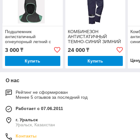
Подшлемник
КОМБИНЕЗОН
Ком
антистатичный
АНТИСТАТИЧНЫЙ
анти
огнеупорный летний с
ТЕМНО-СИНИЙ ЗИМНИЙ
сини
пелериной
3 000
24 000
₸
₸
Цен
Купить
Купить
О нас
Рейтинг не сформирован
Менее 5 отзывов за последний год
Работает с 07.06.2011
г. Уральск
Уральск, Казахстан
Контакты