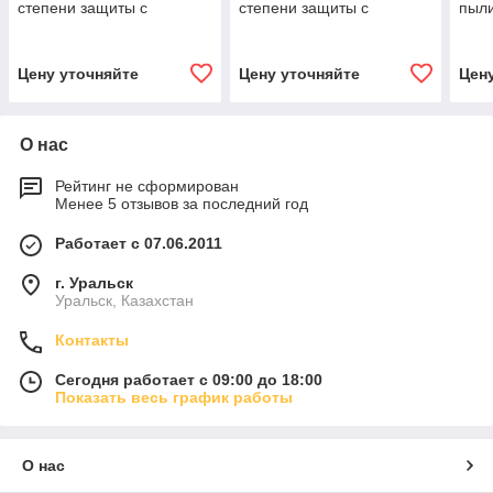
степени защиты с
степени защиты с
пыли
дополнительной защитой
дополнительной защитой
клап
от органических паров. До
от органических паров (с
степ
4
кл
ПДК
Цену уточняйте
Цену уточняйте
Цен
О нас
Рейтинг не сформирован
Менее 5 отзывов за последний год
Работает с 07.06.2011
г. Уральск
Уральск, Казахстан
Контакты
Сегодня работает с 09:00 до 18:00
Показать весь график работы
О нас