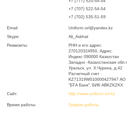
+7 (777) 520-54-54
+7 (707) 522-54-54
+7 (702) 535-51-59
Email:
Uniform.orl@yandex.kz
Skype:
Ali_Askhat
Реквизиты:
РНН и его адрес:
270120324950, Адрес:
Индекс 090000 Казахстан
Западно -Казахстанская обл.г
Уральск, ул. Х.Чурина, д.42
Расчетный счет :
KZ71319W010000427947 АО
"БТА Банк", БИК ABKZKZKX
Сайт:
http://www.uniform-orl.kz
Время работы:
График работы