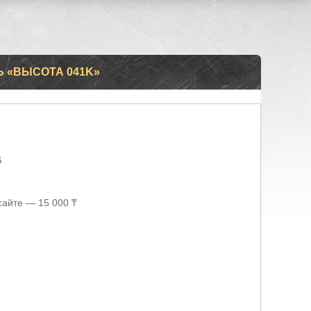
 «ВЫСОТА 041K»
6
сайте — 15 000 ₸