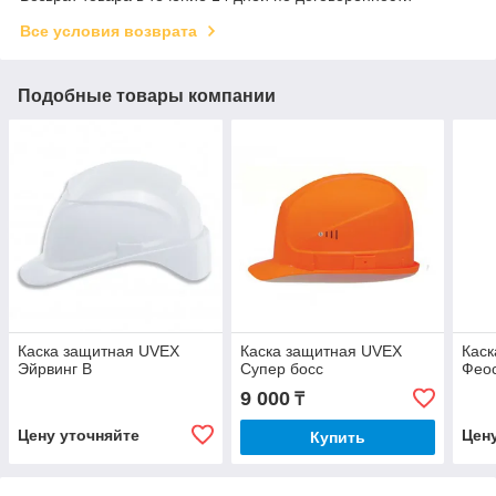
Все условия возврата
Подобные товары компании
Каска защитная UVEX
Каска защитная UVEX
Каск
Эйрвинг B
Супер босс
Фео
9 000
₸
Цену уточняйте
Цен
Купить