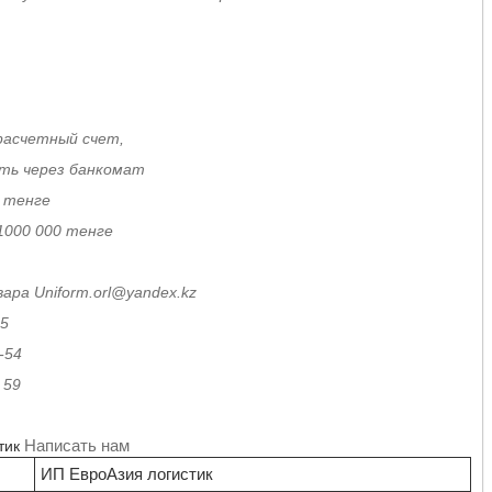
расчетный счет,
ить через банкомат
 тенге
1000 000 тенге
ара Uniform.orl@yandex.kz
15
4
9
Написать нам
тик
ИП ЕвроАзия логистик