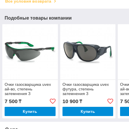
Все условия возврата
Подобные товары компании
Очки газосварщика uvex
Очки газосварщика uvex
Очки
ай-во, степень
футура, степень
ай-в
затемнения 3
затемнения 3
зате
7 500
10 900
7 5
₸
₸
Купить
Купить