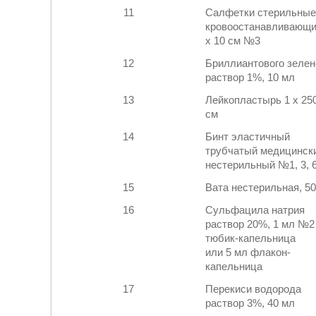
11
Салфетки стерильные
кровоостанавливающи
х 10 см №3
12
Бриллиантового зелен
раствор 1%, 10 мл
13
Лейкопластырь 1 х 25
см
14
Бинт эластичный
трубчатый медицинск
нестерильный №1, 3, 
15
Вата нестерильная, 50
16
Сульфацила натрия
раствор 20%, 1 мл №2
тюбик-капельница
или 5 мл флакон-
капельница
17
Перекиси водорода
раствор 3%, 40 мл