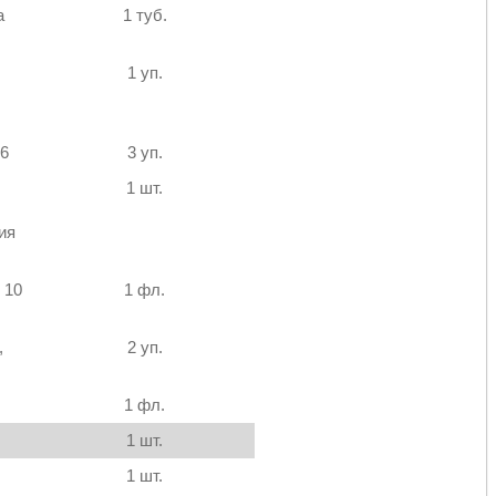
а
1 туб.
1 уп.
№6
3 уп.
1 шт.
ия
 10
1 фл.
,
2 уп.
1 фл.
1 шт.
1 шт.