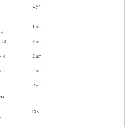
1 уп.
1 шт.
ий
 10
2 шт.
м х
2 шт.
м х
2 шт.
2 уп.
см,
10 уп.
x