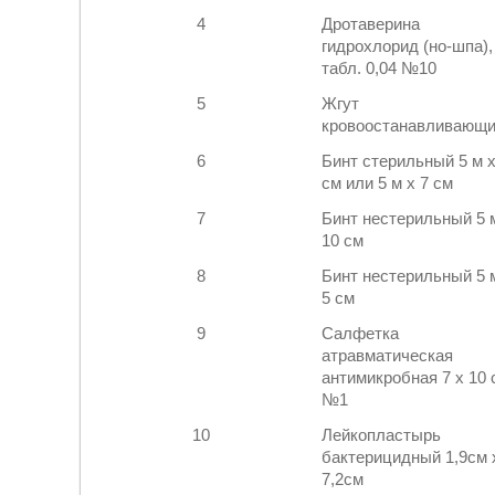
4
Дротаверина
гидрохлорид (но-шпа),
табл. 0,04 №10
5
Жгут
кровоостанавливающ
6
Бинт стерильный 5 м х
см или 5 м х 7 см
7
Бинт нестерильный 5 
10 см
8
Бинт нестерильный 5 
5 см
9
Салфетка
атравматическая
антимикробная 7 х 10 
№1
10
Лейкопластырь
бактерицидный 1,9см 
7,2см