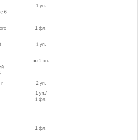
1 уп.
е 6
ого
1 фл.
0
1 уп.
по 1 шт.
ий
6
 г
2 уп.
1 уп./
1 фл.
1 фл.