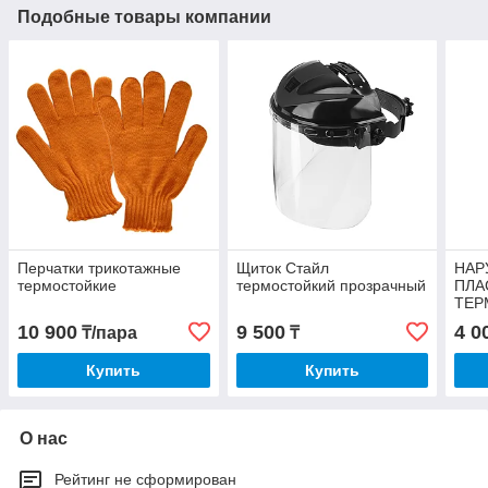
Подобные товары компании
Перчатки трикотажные
Щиток Стайл
НАР
термостойкие
термостойкий прозрачный
ПЛА
ТЕР
SPE
10 900
9 500
4 0
₸/пара
₸
Купить
Купить
О нас
Рейтинг не сформирован