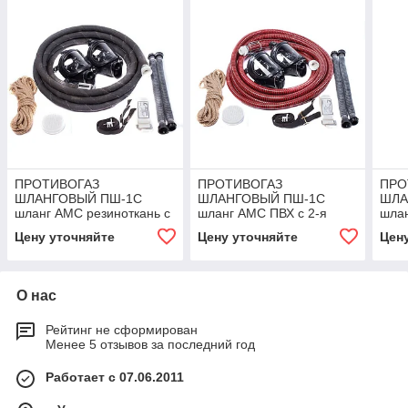
ПРОТИВОГАЗ
ПРОТИВОГАЗ
ПРО
ШЛАНГОВЫЙ ПШ-1С
ШЛАНГОВЫЙ ПШ-1С
ШЛА
шланг АМС резиноткань с
шланг АМС ПВХ с 2-я
шлан
2-я масками ППМ
масками ППМ
1-о
Цену уточняйте
Цену уточняйте
Цен
О нас
Рейтинг не сформирован
Менее 5 отзывов за последний год
Работает с 07.06.2011