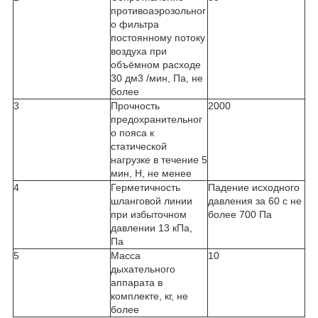
противоаэрозольног
о фильтра
постоянному потоку
воздуха при
объёмном расходе
30 дм3 /мин, Па, не
более
3
Прочность
2000
предохранительног
о пояса к
статической
нагрузке в течение 5
мин, Н, не менее
4
Герметичность
Падение исходного
шланговой линии
давления за 60 с не
при избыточном
более 700 Па
давлении 13 кПа,
Па
5
Масса
10
дыхательного
аппарата в
комплекте, кг, не
более