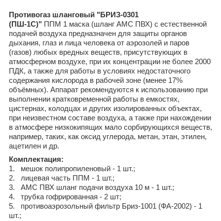
Противогаз шланговый "БРИЗ-0301
(ПШ-1С)"
ППМ 1 маска (шланг АМС ПВХ) с естественной
подачей воздуха предназначен для защиты органов
дыхания, глаз и лица человека от аэрозолей и паров
(газов) любых вредных веществ, присутствующих в
атмосферном воздухе, при их концентрации не более 2000
ПДК, а также для работы в условиях недостаточного
содержания кислорода в рабочей зоне (менее 17%
объёмных). Аппарат рекомендуются к использованию при
выполнении кратковременной работы в емкостях,
цистернах, колодцах и других изолированных объектах,
при неизвестном составе воздуха, а также при нахождении
в атмосфере низкокипящих мало сорбирующихся веществ,
например, таких, как оксид углерода, метан, этан, этилен,
ацетилен и др.
Комплектация:
1. мешок полипропиленовый - 1 шт.;
2. лицевая часть ППМ - 1 шт.;
3. АМС ПВХ шланг подачи воздуха 10 м - 1 шт.;
4. трубка гофрированная - 2 шт;
5. противоаэрозольный фильтр Бриз-1001 (ФА-2002) - 1
шт.;