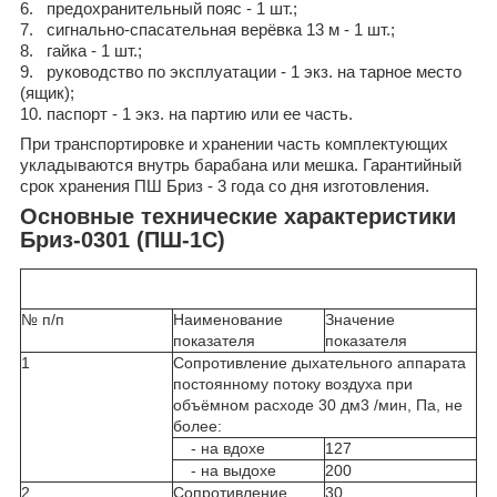
6. предохранительный пояс - 1 шт.;
7. сигнально-спасательная верёвка 13 м - 1 шт.;
8. гайка - 1 шт.;
9. руководство по эксплуатации - 1 экз. на тарное место
(ящик);
10. паспорт - 1 экз. на партию или ее часть.
При транспортировке и хранении часть комплектующих
укладываются внутрь барабана или мешка. Гарантийный
срок хранения ПШ Бриз - 3 года со дня изготовления.
Основные технические характеристики
Бриз-0301 (ПШ-1С)
№ п/п
Наименование
Значение
показателя
показателя
1
Сопротивление дыхательного аппарата
постоянному потоку воздуха при
объёмном расходе 30 дм3 /мин, Па, не
более:
- на вдохе
127
- на выдохе
200
2
Сопротивление
30