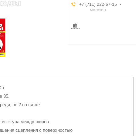
+7 (711) 222-67-15
магазин
 )
е 35,
реди, по 2 на пятке
х выступа между шипов
чшения сцепления с поверхностью