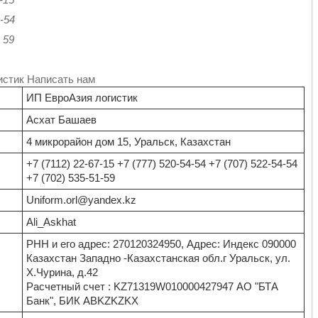
4
9
истик Написать нам
ИП ЕвроАзия логистик
Асхат Башаев
4 микрорайон дом 15, Уральск, Казахстан
+7 (7112) 22-67-15 +7 (777) 520-54-54 +7 (707) 522-54-54
+7 (702) 535-51-59
Uniform.orl@yandex.kz
Ali_Askhat
РНН и его адрес: 270120324950, Адрес: Индекс 090000
Казахстан Западно -Казахстанская обл.г Уральск, ул.
Х.Чурина, д.42
Расчетный счет : KZ71319W010000427947 АО "БТА
Банк", БИК ABKZKZKX