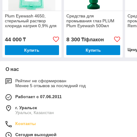
Plum Eyewash 4650,
Средства для
Сред
стерильный раствор
промывания глаз PLUM
пром
хлорида натрия 0,9% для
Plum Eyewash 500мл
Remo
промывания глаз 2шт по
100
500мл, настенный бокс
44 000
8 300
₸
₸/флакон
Цен
Купить
Купить
О нас
Рейтинг не сформирован
Менее 5 отзывов за последний год
Работает с 07.06.2011
г. Уральск
Уральск, Казахстан
Контакты
Сегодня выходной