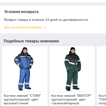
Условия возврата
Возврат товара в течение 14 дней по договоренности
Все условия возврата
Подобные товары компании
Костюм зимний "СТИМ"
Костюм зимний "ВЕКТОР"
Кос
куртка/полукомб. цвет:
куртка/полукомб. цвет:
"СКА
василек/т.синий
т.зеленый/черный
полу