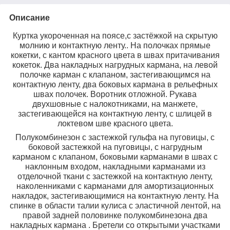
Описание
Куртка укороченная на поясе,с застёжкой на скрытую
молнию и контактную ленту.. На полочках прямые
кокетки, с кантом красного цвета в швах притачивания
кокеток. Два накладных нагрудных кармана, на левой
полочке карман с клапаном, застегивающимся на
контактную ленту, два боковых кармана в рельефных
швах полочек. Воротник отложной. Рукава
двухшовные с налокотниками, на манжете,
застегивающейся на контактную ленту, с шлицей в
локтевом шве красного цвета.
Полукомбинезон с застежкой гульфа на пуговицы, с
боковой застежкой на пуговицы, с нагрудным
карманом с клапаном, боковыми карманами в швах с
наклонным входом, накладными карманами из
отделочной ткани с застежкой на контактную ленту,
наколенниками с карманами для амортизационных
накладок, застегивающимися на контактную ленту. На
спинке в области талии кулиса с эластичной лентой, на
правой задней половинке полукомбинезона два
накладных кармана . Бретели со открытыми участками