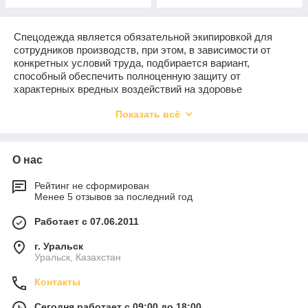
Спецодежда является обязательной экипировкой для
сотрудников производств, при этом, в зависимости от
конкретных условий труда, подбирается вариант,
способный обеспечить полноценную защиту от
характерных вредных воздействий на здоровье
работников. Выдача униформы на предприятии
Показать всё
регламентируется постановлениями профильного
министерства Правительства РФ, поэтому, игнорируя
приказы довольно часто работодатели нарушают законы.
Комбинезоны Lakeland
О нас
Торговая марка Lakeland– это профессиональная серия
Рейтинг не сформирован
спецодежды, предназначенной для использования в
Менее 5 отзывов за последний год
качестве индивидуальной защиты работников
предприятий, возможности которой позволяют ограждать
Работает с 07.06.2011
сотрудника от тяжёлых и опасных условий труда. Каждая
серия протестирована и полностью отвечает мировым
г. Уральск
Уральск, Казахстан
стандартам качества, что говорит, об исключительных
характеристиках.
Контакты
Среди коллекции экипировочных изделий Lakelandособую
позицию занимают средства лёгкой защиты,
Сегодня работает с 09:00 до 18:00