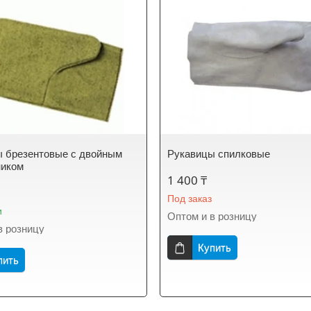
 брезентовые с двойным
Рукавицы спилковые
ником
1 400 ₸
Под заказ
и
Оптом и в розницу
в розницу
Купить
пить