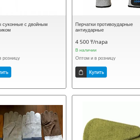
 суконные с двойным
Перчатки противоударные
ником
антиударные
4 500 ₸/пара
В наличии
в розницу
Оптом и в розницу
пить
Купить