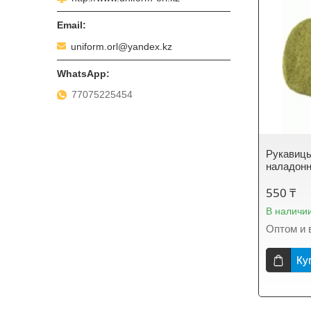
uniform.orl@yandex.kz
77075225454
Рукавицы
наладон
550 ₸
В наличи
Оптом и 
Ку