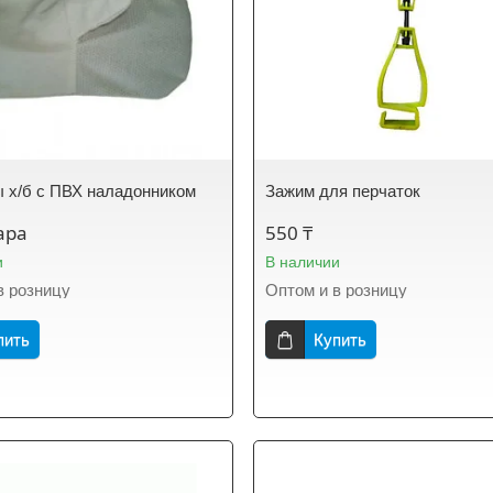
 х/б с ПВХ наладонником
Зажим для перчаток
ара
550 ₸
и
В наличии
в розницу
Оптом и в розницу
пить
Купить