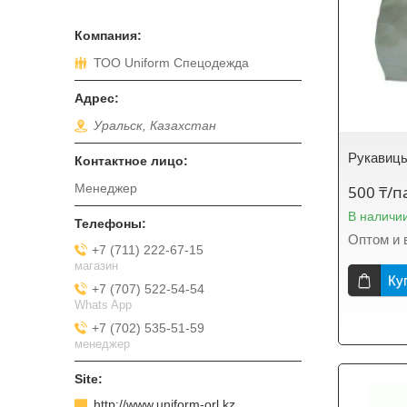
ТОО Uniform Спецодежда
Уральск, Казахстан
Рукавицы
Менеджер
500 ₸/п
В наличи
Оптом и 
+7 (711) 222-67-15
магазин
Ку
+7 (707) 522-54-54
Whats App
+7 (702) 535-51-59
менеджер
http://www.uniform-orl.kz