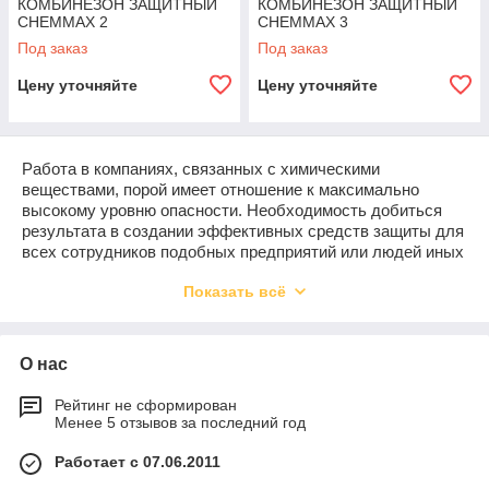
КОМБИНЕЗОН ЗАЩИТНЫЙ
КОМБИНЕЗОН ЗАЩИТНЫЙ
CHEMMAX 2
CHEMMAX 3
Под заказ
Под заказ
Цену уточняйте
Цену уточняйте
Работа в компаниях, связанных с химическими
веществами, порой имеет отношение к максимально
высокому уровню опасности. Необходимость добиться
результата в создании эффективных средств защиты для
всех сотрудников подобных предприятий или людей иных
профессий, сталкивающихся с различного рода
Показать всё
химикатами, привела к созданию такой спецодежды,
каккомбинезоны химической защиты.
Это может быть и защитный чехол, который надевают
О нас
поверх летней ли зимней одежды при работе в зоне
повышенной опасности, одноразовый комбинезон или
костюм ограниченного срока использования, комбинезон,
Рейтинг не сформирован
Менее 5 отзывов за последний год
дополненный носками и перчатками. Такая одежда может
надежно защитить от проникновения пыли и влаги, но
Работает с 07.06.2011
обязательно имеет превосходную вентиляцию и
устойчивость к повреждениям.