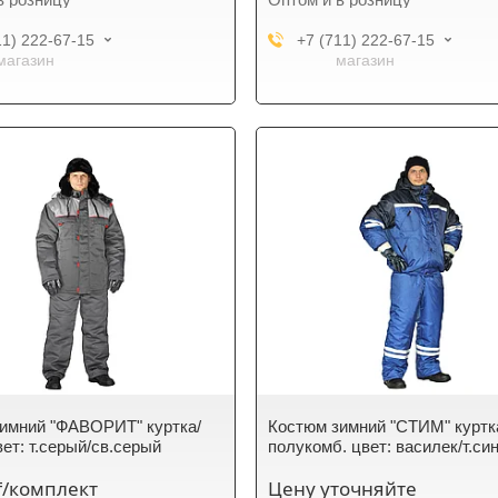
11) 222-67-15
+7 (711) 222-67-15
магазин
магазин
имний "ФАВОРИТ" куртка/
Костюм зимний "СТИМ" куртк
вет: т.серый/св.серый
полукомб. цвет: василек/т.си
₸/комплект
Цену уточняйте