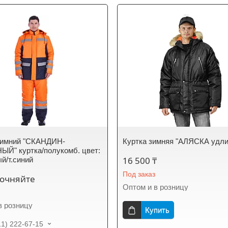
зимний "СКАНДИН-
Куртка зимняя "АЛЯСКА удли
Й" куртка/полукомб. цвет:
16 500 ₸
й/т.синий
Под заказ
точняйте
Оптом и в розницу
в розницу
Купить
11) 222-67-15