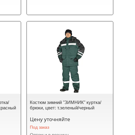
тка/
Костюм зимний "ЗИМНИК" куртка/
/красный
брюки, цвет: т.зеленый/черный
Цену уточняйте
Под заказ
Оптом и в розницу