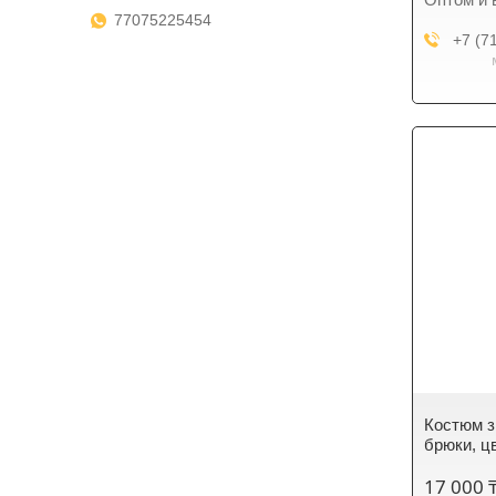
77075225454
+7 (7
Костюм з
брюки, ц
17 000 