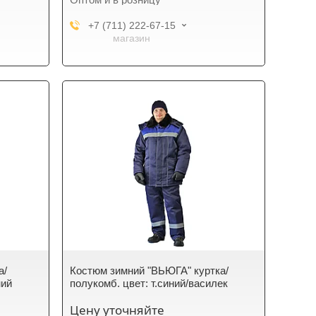
+7 (711) 222-67-15
магазин
а/
Костюм зимний "ВЬЮГА" куртка/
ний
полукомб. цвет: т.синий/василек
Цену уточняйте