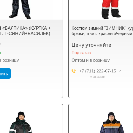
«БАЛТИКА» (КУРТКА +
Костюм зимний "ЗИМНИК" кур
ЕТ: Т-СИНИЙ+ВАСИЛЕК)
брюки, цвет: красный/черный
₸
Цену уточняйте
и
Под заказ
в розницу
Оптом и в розницу
+7 (711) 222-67-15
пить
магазин