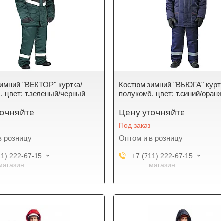
имний "ВЕКТОР" куртка/
Костюм зимний "ВЬЮГА" курт
. цвет: т.зеленый/черный
полукомб. цвет: т.синий/ора
точняйте
Цену уточняйте
Под заказ
в розницу
Оптом и в розницу
11) 222-67-15
+7 (711) 222-67-15
магазин
магазин