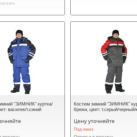
магазин
имний "ЗИМНИК" куртка/
Костюм зимний "ЗИМНИК" кур
ет: василек/т.синий
брюки, цвет: т.серый/черный
точняйте
Цену уточняйте
Под заказ
в розницу
Оптом и в розницу