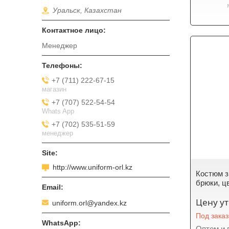
Уральск, Казахстан
Менеджер
+7 (711) 222-67-15
магазин
+7 (707) 522-54-54
Whats App
+7 (702) 535-51-59
менеджер
http://www.uniform-orl.kz
Костюм з
брюки, цв
Цену у
uniform.orl@yandex.kz
Под заказ
Оптом и 